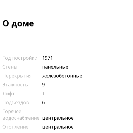
О доме
Год постройки
1971
Стены
панельные
Перекрытия
железобетонные
Этажность
9
Лифт
1
Подъездов
6
Горячее
водоснабжение
центральное
Отопление
центральное