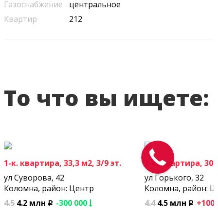
Газоснабжение
центральное
Квартир
212
То что вы ищете:
1-к. квартира, 33,3 м2, 3/9 эт.
1-к. квартира, 30 м
ул Суворова, 42
ул Горького, 32
Коломна, район: Центр
Коломна, район: Ц
4.5
4.2 млн
-300 000
4.4
4.5 млн
+100
p
p