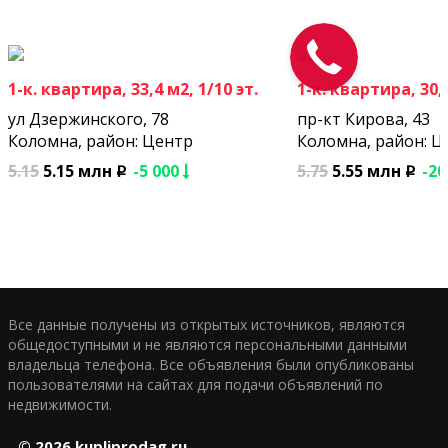
1-к. квартира, 33,4 м2, 1/10 эт.
1-к. квартира, 30,6
ул Дзержинского, 78
пр-кт Кирова, 43
Коломна, район: Центр
Коломна, район: Ц
5.15
5.15 млн
-5 000
5.75
5.55 млн
-20
p
p
Все данные получены из открытых источников, являются
общедоступными и не являются персональными данными
владельца телефона. Все объявления были опубликованы
пользователями на сайтах для подачи объявлений по
недвижимости.
© 2026
kupliprodag.ru