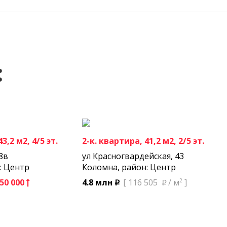
:
3,2 м2, 4/5 эт.
2-к. квартира, 41,2 м2, 2/5 эт.
8в
ул Красногвардейская, 43
: Центр
Коломна, район: Центр
50 000
2
4.8 млн
[ 116 505
/ м
]
p
p