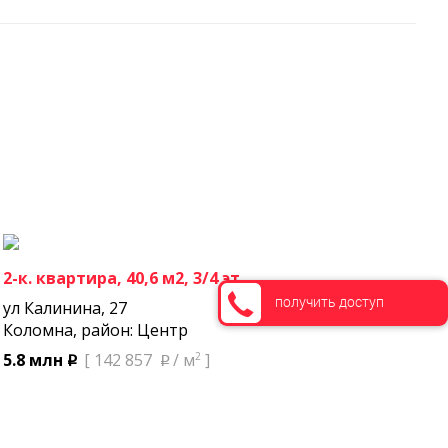
2-к. квартира, 40,6 м2, 3/4 эт.
получить доступ
ул Калинина, 27
Коломна, район: Центр
2
5.8 млн
[ 142 857
/ м
]
p
p