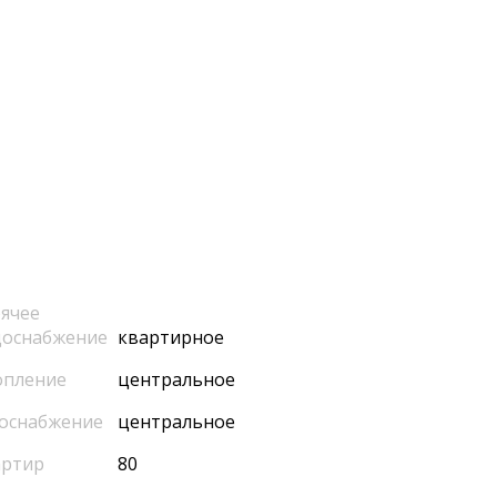
ячее
доснабжение
квартирное
опление
центральное
оснабжение
центральное
артир
80