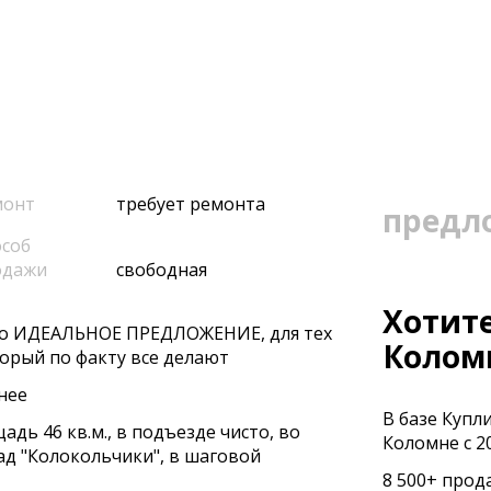
монт
требует ремонта
предл
соб
одажи
свободная
Хотите
Этo ИДЕАЛЬНOE ПPEДЛOЖЕНИЕ, для тex
Колом
тopый пo факту вce дeлают
нeе
В базе Купл
дь 46 кв.м., в подъезде чисто, во
Коломне с 20
ад "Колокольчики", в шаговой
8 500+ прод