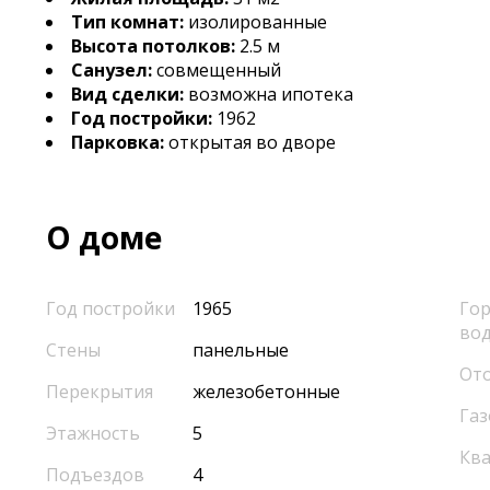
Тип комнат:
изолированные
Высота потолков:
2.5 м
Санузел:
совмещенный
Вид сделки:
возможна ипотека
Год постройки:
1962
Парковка:
открытая во дворе
О доме
Год постройки
1965
Гор
во
Стены
панельные
От
Перекрытия
железобетонные
Газ
Этажность
5
Кв
Подъездов
4