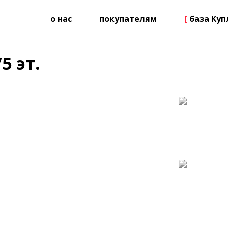
о нас
покупателям
[
база Ку
5 эт.