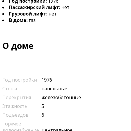
Год постройки:
1976
Пассажирский лифт:
нет
Грузовой лифт:
нет
В доме:
газ
О доме
Год постройки
1976
Стены
панельные
Перекрытия
железобетонные
Этажность
5
Подъездов
6
Горячее
водоснабжение
центральное