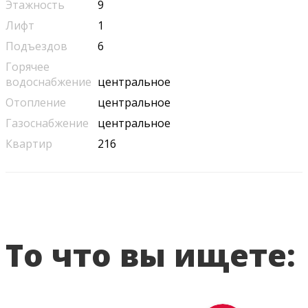
Этажность
9
Лифт
1
Подъездов
6
Горячее
водоснабжение
центральное
Отопление
центральное
Газоснабжение
центральное
Квартир
216
То что вы ищете: