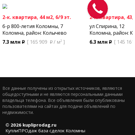
2-к. квартира, 44 м2, 6/9 эт.
2-к. квартира, 43,4
б-р 800-летия Коломны, 7
ул Спирина, 12
Коломна, район: Колычево
Коломна, район: К
2
7.3 млн
[ 165 909
/ м
]
6.3 млн
[ 145 161
p
p
p
Все данные получены из открытых источников, являются
общедоступными и не являются персональными данными
владельца телефона. Все объявления были опубликованы
пользователями на сайтах для подачи объявлений по
недвижимости.
© 2026
kupliprodag.ru
КуплиПРОдаж база сделок Коломны