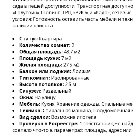
сада в пешей доступности. Транспортная доступно
«Голутвин» Шопинг: ТРЦ «РИО» и «Кадо», сетевые
условия: Готовность оставить часть мебели и тех
наличии клиента.
Статус:
Квартира
Количество комнат:
2
Общая площадь:
43.7 м2
Площадь кухни:
7 м2
Жилая площадь:
27.5 м2
Балкон или лоджия:
Лоджия
Тип комнат:
Изолированные
Высота потолков:
2.5 м
Санузел:
Раздельный
Окна:
На улицу
Мебель:
Кухня, Хранение одежды, Спальные ме
Техника:
Стиральная машина, Посудомоечная
Вид сделки:
Возможна ипотека
Проверка в Росреестре:
1 собственник,Не най
совпало что-то в параметрах: площадь, адрес или