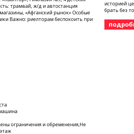
историей це
сть: трамвай, ж/д и автостанция
брать без т
 магазины, «Афганский рынок» Особые
ники Важно: риелторам беспокоить при
подроб
ста
 машина
дены ограничения и обременения,Не
 этаж