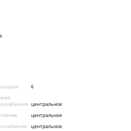
а
дъездов
6
ячее
доснабжение
центральное
опление
центральное
оснабжение
центральное