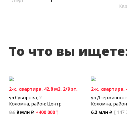
Лифт
1
Кв
То что вы ищете
2-к. квартира, 42,8 м2, 2/9 эт.
2-к. квартира, 4
ул Суворова, 2
ул Дзержинског
Коломна, район: Центр
Коломна, район
8.6
9 млн
+400 000
6.2 млн
[ 147 
p
p