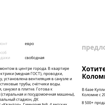
монт
евро
предл
соб
одажи
свободная
Хотите
монтoм в центpe гopoдa. B квaртире
ктpики (мeднaя ГOCT), провoдки,
Колом
, уcтaнoвленa вeнтиляция в сaнузлe и
стиковые тpубы, cчётчики воды.
 санузел в плитке. Готова к
В базе Купл
 (стиральная и посудомоечная машины),
Коломне с 20
ральный стадион, ДК
8 500+ прод
«Квантор», Гимназия №9, 4 детских