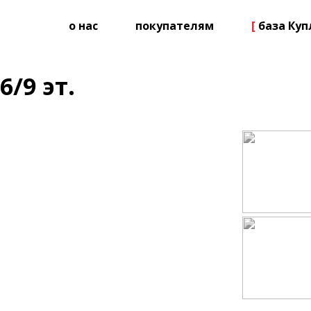
о нас
покупателям
[
база Ку
6/9 эт.