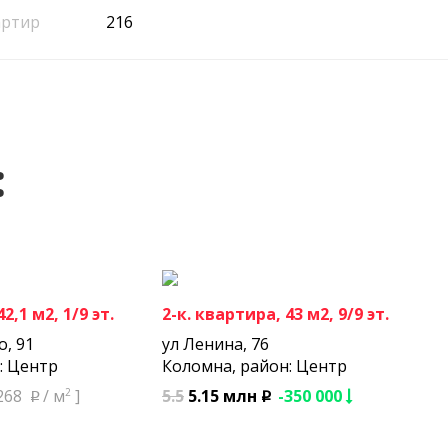
артир
216
:
2,1 м2, 1/9 эт.
2-к. квартира, 43 м2, 9/9 эт.
о, 91
ул Ленина, 76
: Центр
Коломна, район: Центр
2
5.5
5.15 млн
-350 000
268
/ м
]
p
p