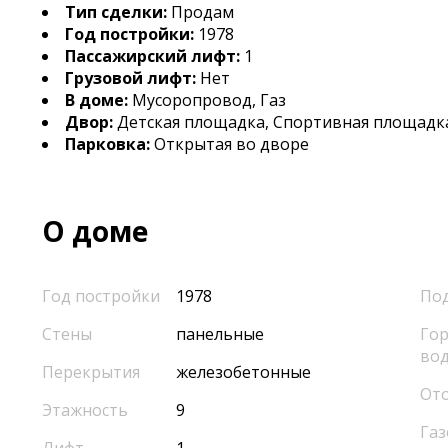
Тип сделки:
Продам
Год постройки:
1978
Пассажирский лифт:
1
Грузовой лифт:
Нет
В доме:
Мусоропровод, Газ
Двор:
Детская площадка, Спортивная площадк
Парковка:
Открытая во дворе
О доме
Год постройки
1978
По
Стены
панельные
Гор
во
Перекрытия
железобетонные
От
Этажность
9
Газ