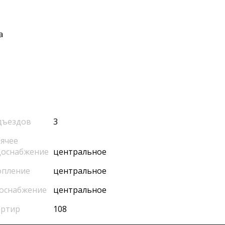
а
дъездов
3
ячее
доснабжение
центральное
опление
центральное
оснабжение
центральное
артир
108