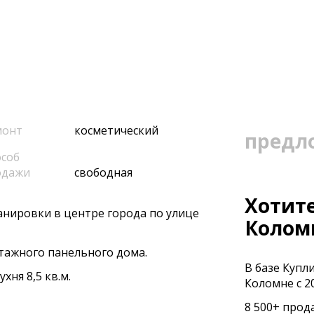
монт
косметический
предл
соб
одажи
свободная
Хотите
нировки в центре города по улице
Колом
тажного панельного дома.
В базе Купл
хня 8,5 кв.м.
Коломне с 20
8 500+ прод