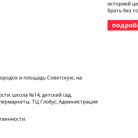
историей це
брать без т
подроб
городок и площадь Советскую, на
сти: школа №14, детский сад,
пермаркеты, ТЦ Глобус, Администрация
твенности.