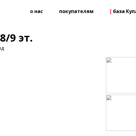
о нас
покупателям
[
база Ку
8/9 эт.
од