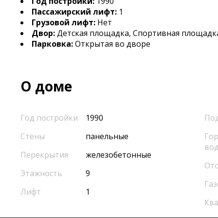
Год постройки:
1990
Пассажирский лифт:
1
Грузовой лифт:
Нет
Двор:
Детская площадка, Спортивная площадк
Парковка:
Открытая во дворе
О доме
Год постройки
1990
По
Стены
панельные
Гор
во
Перекрытия
железобетонные
От
Этажность
9
Газ
Лифт
1
Кв