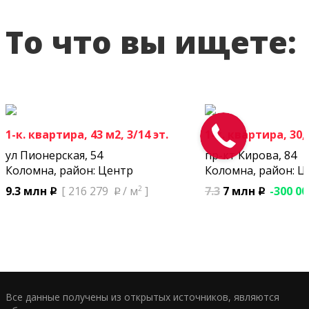
То что вы ищете:
1-к. квартира, 43 м2, 3/14 эт.
1-к. квартира, 30,1
ул Пионерская, 54
пр-кт Кирова, 84
Коломна, район: Центр
Коломна, район: Ц
2
7.3
7 млн
-300 0
9.3 млн
[ 216 279
/ м
]
p
p
p
Все данные получены из открытых источников, являются