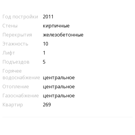
Год постройки
2011
Стены
кирпичные
Перекрытия
железобетонные
Этажность
10
Лифт
1
Подъездов
5
Горячее
водоснабжение
центральное
Отопление
центральное
Газоснабжение
центральное
Квартир
269