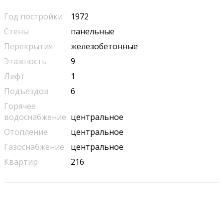
Год постройки
1972
Стены
панельные
Перекрытия
железобетонные
Этажность
9
Лифт
1
Подъездов
6
Горячее
водоснабжение
центральное
Отопление
центральное
Газоснабжение
центральное
Квартир
216