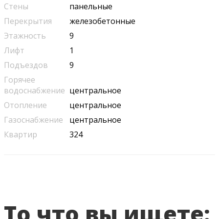
Стены
панельные
Перекрытия
железобетонные
Этажность
9
Лифт
1
Подъездов
9
Горячее
водоснабжение
центральное
Отопление
центральное
Газоснабжение
центральное
Квартир
324
То что вы ищете: