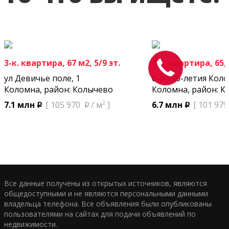
3-к. квартира, 67 м2, 5/9 эт.
3-к. квартира, 65,7
ул Девичье поле, 1
б-р 800-летия Кол
Коломна, район: Колычево
Коломна, район: К
2
7.1 млн
[ 105 970
/ м
]
6.7 млн
[ 101 979
p
p
p
Все данные получены из открытых источников, являются
общедоступными и не являются персональными данными
владельца телефона. Все объявления были опубликованы
пользователями на сайтах для подачи объявлений по
недвижимости.