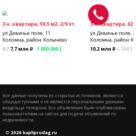
3-к. квартира, 59,5 м2, 2/9 эт.
3-к. квартира, 62 м
ул Девичье поле, 11
ул Девичье поле, 3
Коломна, район: Колычево
Коломна, район: К
8.7
7.7 млн
-1 000 000
10.2 млн
[ 164 51
p
p
Все данные получены из открытых источников, являются
общедоступными и не являются персональными данными
владельца телефона. Все объявления были опубликованы
пользователями на сайтах для подачи объявлений по
недвижимости.
© 2026
kupliprodag.ru