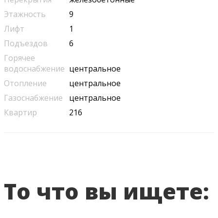
Этажность
9
Лифт
1
Подъездов
6
Горячее
водоснабжение
центральное
Отопление
центральное
Газоснабжение
центральное
Квартир
216
То что вы ищете: