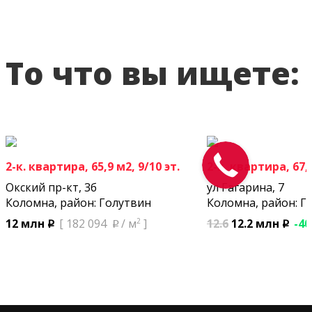
То что вы ищете:
2-к. квартира, 65,9 м2, 9/10 эт.
2-к. квартира, 67,9
Окский пр-кт, 3б
ул Гагарина, 7
Коломна, район: Голутвин
Коломна, район: Г
2
12.6
12.2 млн
-40
12 млн
[ 182 094
/ м
]
p
p
p