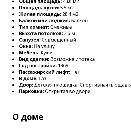
Общая площадь:
43.6 м2
Площадь кухни:
5.5 м2
Жилая площадь:
28.4 м2
Балкон или лоджия:
Балкон
Тип комнат:
Смежные
Высота потолков:
2.6 м
Санузел:
Совмещённый
Окна:
На улицу
Мебель:
Кухня
Вид сделки:
Возможна ипотека
Год постройки:
1969
Пассажирский лифт:
Нет
В доме:
Газ
Двор:
Детская площадка, Спортивная площадк
Парковка:
Открытая во дворе
О доме