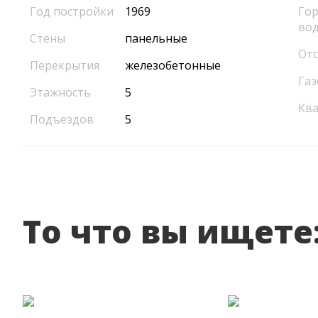
Год постройки
1969
Гор
во
Стены
панельные
От
Перекрытия
железобетонные
Газ
Этажность
5
Кв
Подъездов
5
То что вы ищете