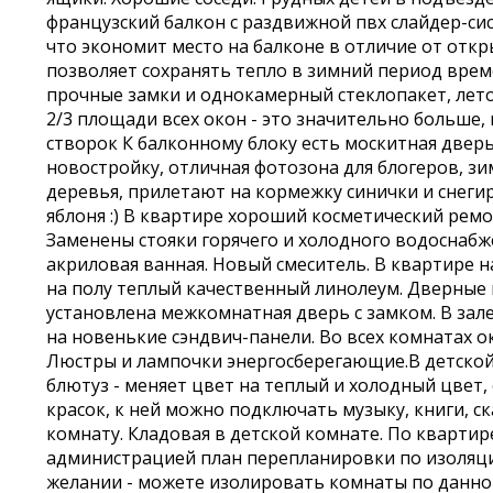
французский балкон с раздвижной пвх слайдер-си
что экономит место на балконе в отличие от отк
позволяет сохранять тепло в зимний период врем
прочные замки и однокамерный стеклопакет, ле
2/3 площади всех окон - это значительно больше
створок К балконному блоку есть москитная дверь
новостройку, отличная фотозона для блогеров, з
деревья, прилетают на кормежку синички и снегир
яблоня :) В квартире хороший косметический ремо
Заменены стояки горячего и холодного водоснабже
акриловая ванная. Новый смеситель. В квартире 
на полу теплый качественный линолеум. Дверны
установлена межкомнатная дверь с замком. В зал
на новенькие сэндвич-панели. Во всех комнатах о
Люстры и лампочки энергосберегающие.В детской
блютуз - меняет цвет на теплый и холодный цвет,
красок, к ней можно подключать музыку, книги, с
комнату. Кладовая в детской комнате. По кварти
администрацией план перепланировки по изоляц
желании - можете изолировать комнаты по данном