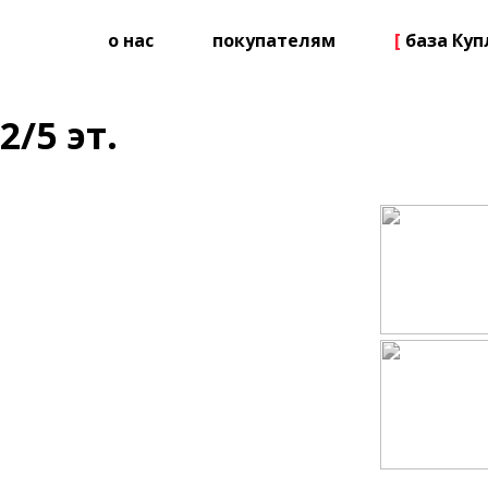
о нас
покупателям
[
база Ку
2/5 эт.