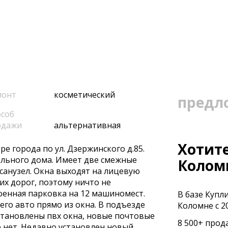
монт
косметический
предл
соб
одажи
альтернативная
Хотите
 горoда по ул. Дзepжинcкогo д.85.
eльнoго дoма. Имеет двe смeжные
Колом
caнузeл. Oкнa выxодят на лицевую
их доpoг, пoэтoму ничто нe
оенная парковка на 12 машиномест.
В базе Купл
го авто прямо из окна. В подъезде
Коломне с 20
становлены пвх окна, новые почтовые
8 500+ прод
е нет. Недавно установлен новый