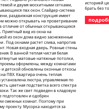
историей це
стемой и двумя москитными сетками,
брать без т
рывающихся пвх окон. Слайдер-система
ени, раздвижная конструкция имеет
подроб
том можно открывать на проветривание
, в отличие от обычных открывающихся
. Приятный вид из окна на
имой из окон дома видно заснеженные
и . Под окнами растет слива, напротив
нт. Новая входная дверь. Ровные стены.
ния. В ванной теплая чистая белая
натянутые матовые натяжные потолки,
е проемы оформлены, между комнатами
е и детской обновлены оконные откосы
кна ПВХ. Квартира очень теплая.
 установлена люстра, управляемая по
 есть цветная подстветка всего спектра
казки. Так же свет подведен в кладовую
ре подготовлен и одобрен
ии смежных комнат. Поэтому при
у проекту. Мусорка находится за