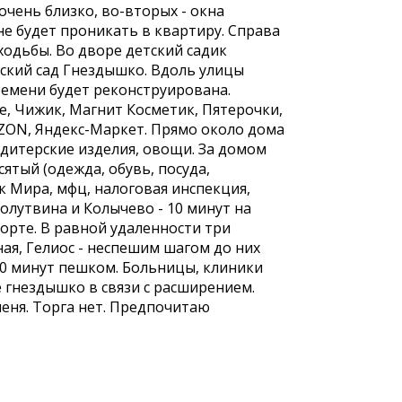
очень близко, во-вторых - окна
не будет проникать в квартиру. Справа
 ходьбы. Во дворе детский садик
тский сад Гнездышко. Вдоль улицы
ремени будет реконструирована.
е, Чижик, Магнит Косметик, Пятерочки,
 ОZОN, Яндекс-Маркет. Прямо около дома
ндитерские изделия, овощи. За домом
сятый (одежда, обувь, посуда,
к Мира, мфц, налоговая инспекция,
олутвина и Колычево - 10 минут на
орте. В равной удаленности три
ная, Гелиос - неспешим шагом до них
 10 минут пешком. Больницы, клиники
 гнездышко в связи с расширением.
меня. Торга нет. Предпочитаю