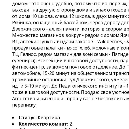
домом - это очень удобно, потому что во-первых, 
выходят на другую сторону дома и запах отходов 
от дома 10 школа, слева 12 школа, в двух минутах
Рябинка, оснащенный бассейном, через дорогу де
Дзержинского - аллея памяти, которая в скором в
Множество магазинов вокруг - рядом с домом Ярч
В1, аптеки. Пункты выдачи заказов - Wildbеrriеs,
продуктовые палатки - мясо, хлеб, молочные и ко
ТЦ Гелиос, рядом магазин для всей семьи - Пятиде
сувениры). Все секции в шаговой доступности, пар
фитнес-центр, за домом почтовое отделение. До Г
автомобиле, 15-20 минут на общественном трансп
трамвайные остановки - ул.Дзержинского, ул.Зеле
идти 5-10 минут. До Педагогического института -
тоже в шаговой доступности. Продаю свое уютное
Агентства и риэлторы - прошу вас не беспокоить 
переписку.
Статус:
Квартира
Количество комнат:
2