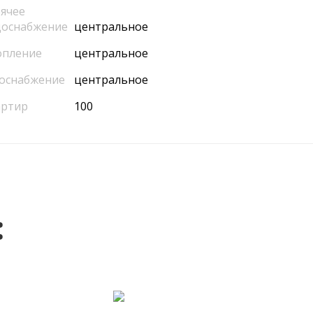
ячее
доснабжение
центральное
опление
центральное
оснабжение
центральное
артир
100
: