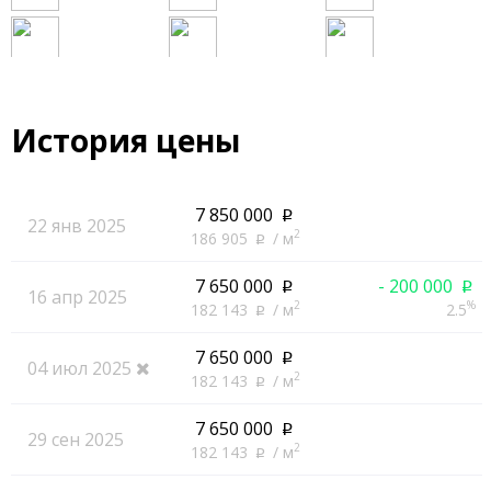
История цены
7 850 000
p
22 янв 2025
2
186 905
/ м
p
7 650 000
- 200 000
p
p
16 апр 2025
2
%
182 143
/ м
2.5
p
7 650 000
p
04 июл 2025
2
182 143
/ м
p
7 650 000
p
29 сен 2025
2
182 143
/ м
p