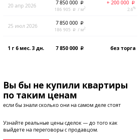
7 850 000
+ 200 000
p
p
20 апр 2026
2
%
186 905
/ м
2.6
p
7 850 000
p
25 июл 2026
2
186 905
/ м
p
1 г 6 мес. 3 дн.
7 850 000
без торга
p
Вы бы не купили квартиры
по таким ценам
если бы знали сколько они на самом деле стоят
Узнайте реальные цены сделок — до того как
выйдете на переговоры с продавцом.