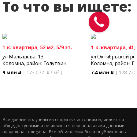
То что вы ищете:
1-к. квартира, 52 м2, 5/9 эт.
1-к. квартира, 41,4
ул Малышева, 13
ул Октябрьской ре
Коломна, район: Голутвин
Коломна, район: Г
2
9 млн
[ 173 077
/ м
]
7.4 млн
[ 178 720
p
p
p
Все данные получены из открытых источников, являются
общедоступными и не являются персональными данными
владельца телефона. Все объявления были опубликованы