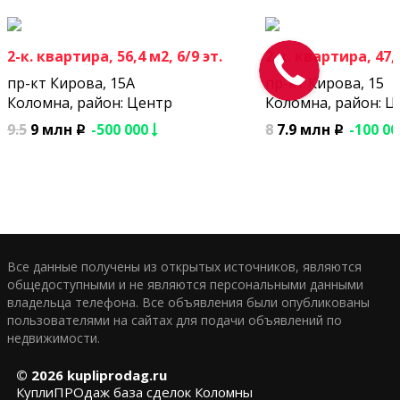
2-к. квартира, 56,4 м2, 6/9 эт.
2-к. квартира, 47,4
пр-кт Кирова, 15А
пр-кт Кирова, 15
Коломна, район: Центр
Коломна, район: Ц
9.5
9 млн
-500 000
8
7.9 млн
-100 0
p
p
Все данные получены из открытых источников, являются
общедоступными и не являются персональными данными
владельца телефона. Все объявления были опубликованы
пользователями на сайтах для подачи объявлений по
недвижимости.
© 2026
kupliprodag.ru
КуплиПРОдаж база сделок Коломны