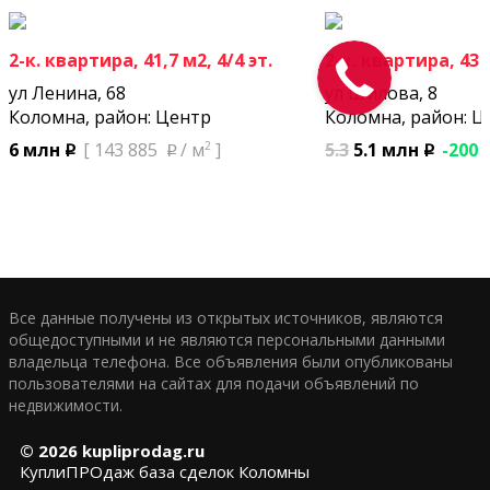
2-к. квартира, 41,7 м2, 4/4 эт.
2-к. квартира, 43 м
ул Ленина, 68
ул Шилова, 8
Коломна, район: Центр
Коломна, район: Ц
2
5.3
5.1 млн
-200 
6 млн
[ 143 885
/ м
]
p
p
p
Все данные получены из открытых источников, являются
общедоступными и не являются персональными данными
владельца телефона. Все объявления были опубликованы
пользователями на сайтах для подачи объявлений по
недвижимости.
© 2026
kupliprodag.ru
КуплиПРОдаж база сделок Коломны