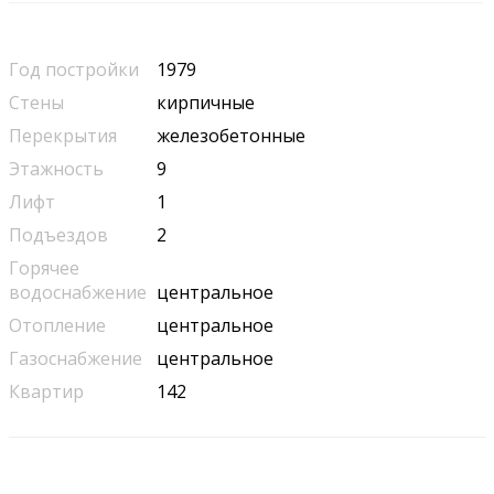
Год постройки
1979
Стены
кирпичные
Перекрытия
железобетонные
Этажность
9
Лифт
1
Подъездов
2
Горячее
водоснабжение
центральное
Отопление
центральное
Газоснабжение
центральное
Квартир
142