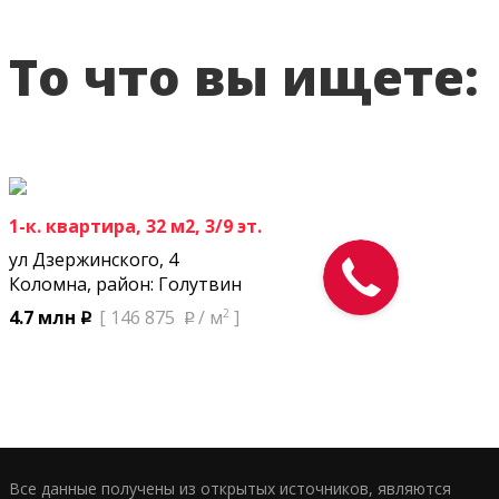
То что вы ищете:
1-к. квартира, 32 м2, 3/9 эт.
ул Дзержинского, 4
Коломна, район: Голутвин
2
4.7 млн
[ 146 875
/ м
]
p
p
Все данные получены из открытых источников, являются