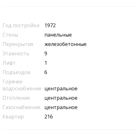
Год постройки
1972
Стены
панельные
Перекрытия
железобетонные
Этажность
9
Лифт
1
Подъездов
6
Горячее
водоснабжение
центральное
Отопление
центральное
Газоснабжение
центральное
Квартир
216