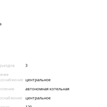
а
дъездов
3
ячее
доснабжение
центральное
опление
автономная котельная
оснабжение
центральное