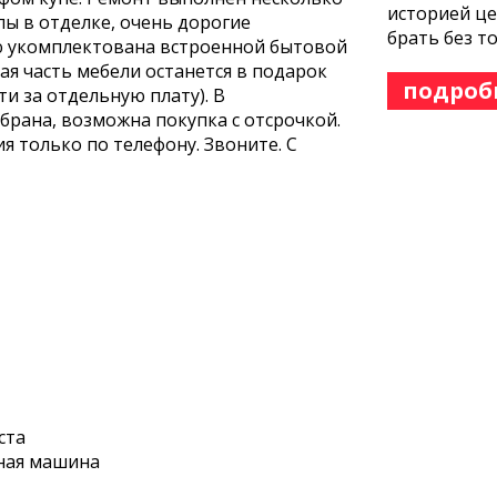
историей це
лы в отделке, очень дорогие
брать без т
ю укомплектована встроенной бытовой
я часть мебели останется в подарок
подроб
и за отдельную плату). В
брана, возможна покупка с отсрочкой.
я только по телефону. Звоните. С
ста
ная машина