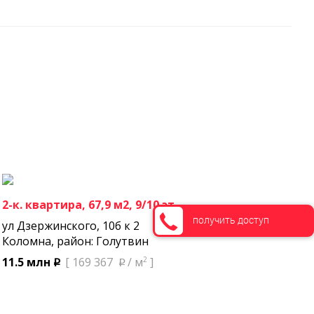
2-к. квартира, 67,9 м2, 9/10 эт.
получить доступ
ул Дзержинского, 10б к 2
Коломна, район: Голутвин
2
11.5 млн
[ 169 367
/ м
]
p
p