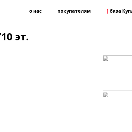
о нас
покупателям
[
база Ку
10 эт.