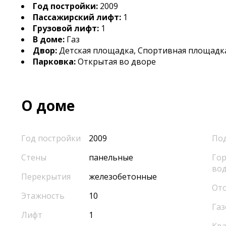
Год постройки:
2009
Пассажирский лифт:
1
Грузовой лифт:
1
В доме:
Газ
Двор:
Детская площадка, Спортивная площадк
Парковка:
Открытая во дворе
О доме
Год постройки
2009
По
Стены
панельные
Гор
во
Перекрытия
железобетонные
От
Этажность
10
Газ
Лифт
1