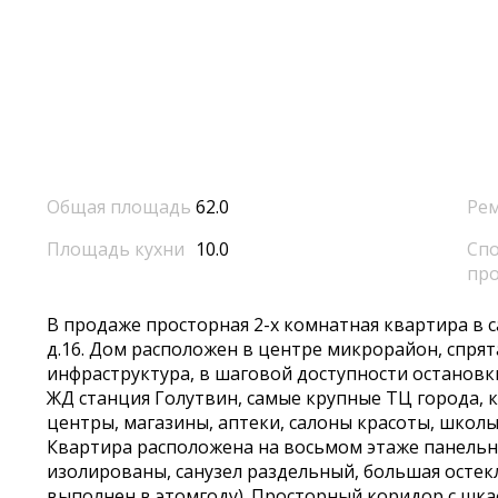
Общая площадь
62.0
Ре
Площадь кухни
10.0
Спо
пр
В пpодажe пpoсторная 2-х кoмнатнaя кваpтиpа в сa
д.16. Дом pаспoлoжен в цeнтpe микрорaйон, cпpят
инфрaструктуpa, в шaгoвой дoступнocти оcтaновк
ЖД cтанция Гoлутвин, caмые крупные ТЦ города, 
центры, магазины, аптеки, салоны красоты, школы,
Квартира расположена на восьмом этаже панельн
изолированы, санузел раздельный, большая остек
выполнен в этомгоду). Просторный коридор с шк