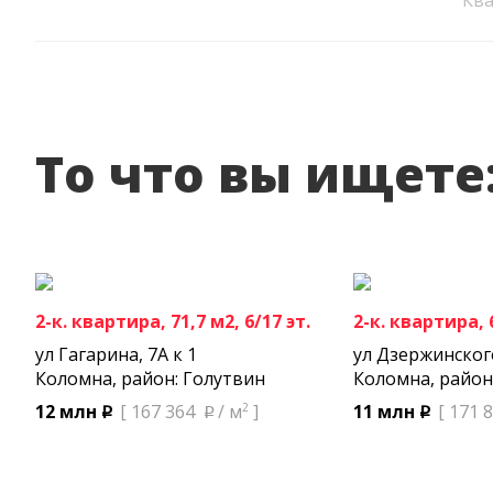
Кв
То что вы ищете
2-к. квартира, 71,7 м2, 6/17 эт.
2-к. квартира, 6
ул Гагарина, 7А к 1
ул Дзержинског
Коломна, район: Голутвин
Коломна, район
2
12 млн
[ 167 364
/ м
]
11 млн
[ 171 
p
p
p