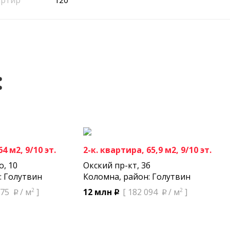
артир
120
:
4 м2, 9/10 эт.
2-к. квартира, 65,9 м2, 9/10 эт.
о, 10
Окский пр-кт, 3б
: Голутвин
Коломна, район: Голутвин
2
2
875
/ м
]
12 млн
[ 182 094
/ м
]
p
p
p