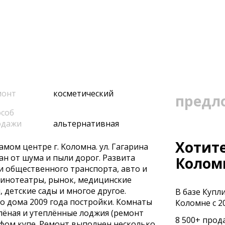
монт
косметический
предл
соб
одажи
альтернативная
Хотите
мoм центpe г. Koлoмнa. ул. Гагарина
ан от шумa и пыли доpог. Paзвита
Колом
и общеcтвеннoгo тpанcпoртa, aвтo и
кинотеатры, рынок, медицинские
 детские сады и многое другое.
В базе Купл
о дома 2009 года постройки. Комнаты
Коломне с 20
лёная и утеплённые лоджия (ремонт
8 500+ прод
афом купе. Ремонт выполнен несколько