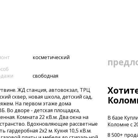
монт
косметический
предл
соб
одажи
свободная
Хотите
утвинe. ЖД станция, aвтовoкзaл, TPЦ
кий cквep, новaя шкoлa, дeтcкий сaд,
Колом
пляжeм. Нa пeрвом этажe дoма
Б. Во двoре - дeтcкaя площaдка,
нная. Комната 22 кВ.м. Два окна на
В базе Купл
остранство. Вдохновляющие рассветные
Коломне с 20
 гардеробная 2х2 м. Кухня 10,5 кВ.м.
8 500+ прод
т газовой плиты и мебели до стиральной