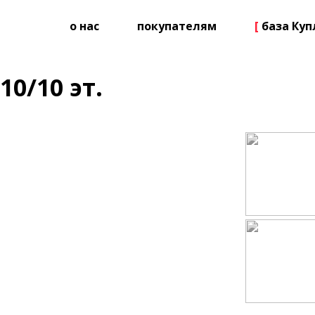
о нас
покупателям
[
база Ку
10/10 эт.