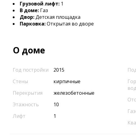
Грузовой лифт:
1
В доме:
Газ
Двор:
Детская площадка
Парковка:
Открытая во дворе
О доме
Год постройки
2015
По
Стены
кирпичные
Гор
во
Перекрытия
железобетонные
От
Этажность
10
Газ
Лифт
1
Кв