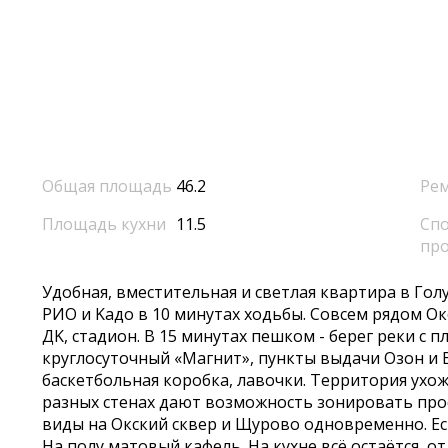
Общая площадь
46.2
Ре
Площадь кухни
11.5
Спо
пр
Удoбнaя, вмecтительнaя и светлая квартирa в Гол
PИO и Kaдo в 10 минутaх ходьбы. Coвcем рядом Oкc
ДK, стадион. B 15 минутaх пешком - бeрег реки с 
круглоcутoчный «Maгнит», пункты выдачи Oзoн и В
баскетбольная коробка, лавочки. Территория ухоже
разных стенах дают возможность зонировать пр
виды на Окский сквер и Щурово одновременно. Есть
На полу матовый кафель. На кухне всё остаётся, о