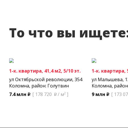
То что вы ищете
1-к. квартира, 41,4 м2, 5/10 эт.
1-к. квартира, 5
ул Октябрьской революции, 354
ул Малышева, 1
Коломна, район: Голутвин
Коломна, район
2
7.4 млн
[ 178 720
/ м
]
9 млн
[ 173 0
p
p
p