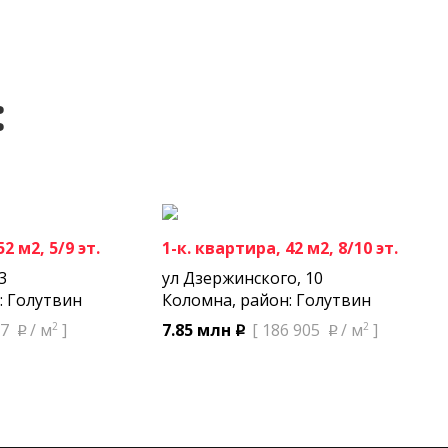
:
2 м2, 5/9 эт.
1-к. квартира, 42 м2, 8/10 эт.
3
ул Дзержинского, 10
: Голутвин
Коломна, район: Голутвин
2
2
77
/ м
]
7.85 млн
[ 186 905
/ м
]
p
p
p