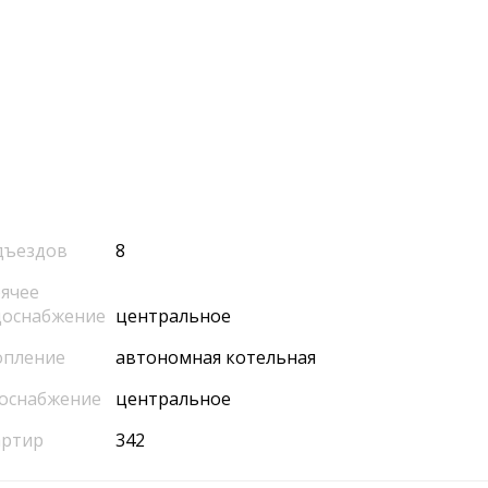
дъездов
8
ячее
доснабжение
центральное
опление
автономная котельная
оснабжение
центральное
артир
342