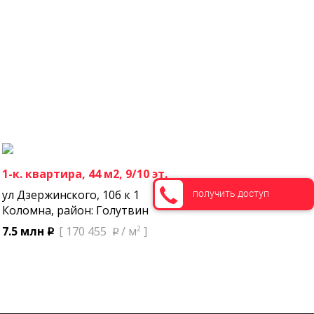
1-к. квартира, 44 м2, 9/10 эт.
получить доступ
ул Дзержинского, 10б к 1
Коломна, район: Голутвин
2
7.5 млн
[ 170 455
/ м
]
p
p