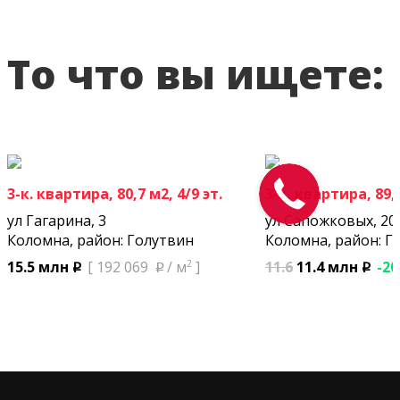
То что вы ищете:
3-к. квартира, 80,7 м2, 4/9 эт.
3-к. квартира, 89,3
ул Гагарина, 3
ул Сапожковых, 20
Коломна, район: Голутвин
Коломна, район: Г
2
11.6
11.4 млн
-20
15.5 млн
[ 192 069
/ м
]
p
p
p