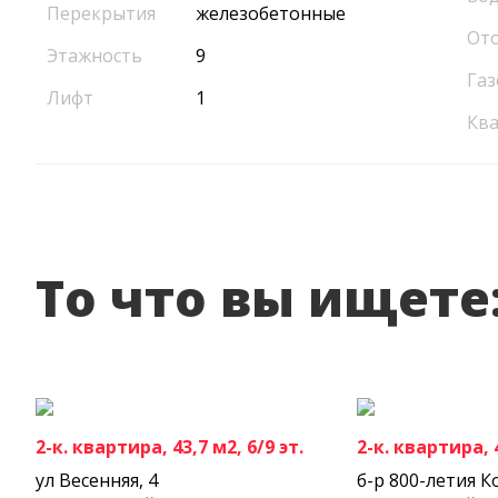
Перекрытия
железобетонные
От
Этажность
9
Газ
Лифт
1
Кв
То что вы ищете
2-к. квартира, 43,7 м2, 6/9 эт.
2-к. квартира, 4
ул Весенняя, 4
б-р 800-летия К