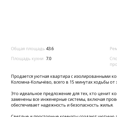
Общая площадь
43.6
Ре
Площадь кухни
7.0
Спо
пр
Продается уютная квартира с изолированными к
Коломна-Колычёво, всего в 15 минутах ходьбы от
Это идеальное предложение для тех, кто ценит к
заменены все инженерные системы, включая прово
обеспечивает надежность и безопасность жилья.
Светлые и просторные комнаты создают уютную а