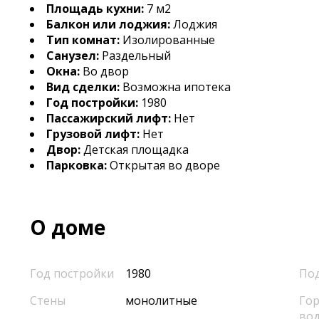
Площадь кухни:
7 м2
Балкон или лоджия:
Лоджия
Тип комнат:
Изолированные
Санузел:
Раздельный
Окна:
Во двор
Вид сделки:
Возможна ипотека
Год постройки:
1980
Пассажирский лифт:
Нет
Грузовой лифт:
Нет
Двор:
Детская площадка
Парковка:
Открытая во дворе
О доме
Год постройки
1980
По
Стены
монолитные
Гор
во