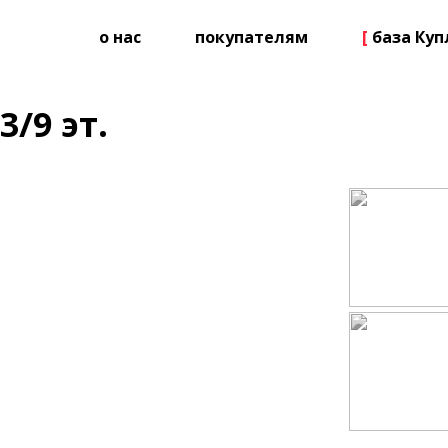
о нас
покупателям
[
база Ку
3/9 эт.