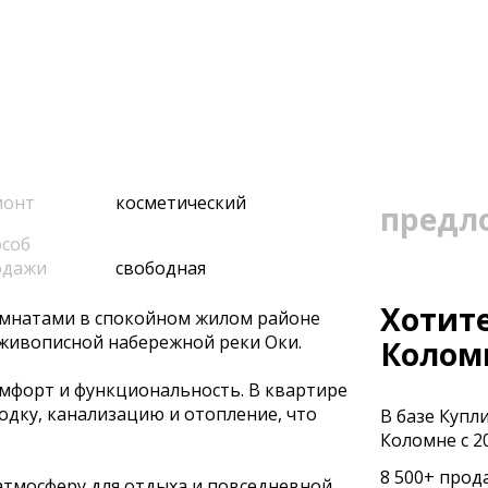
монт
косметический
предл
соб
одажи
свободная
Хотите
омнатами в спокойном жилом районе
 живописной набережной реки Оки.
Колом
омфорт и функциональность. В квартире
дку, канализацию и отопление, что
В базе Купл
Коломне с 20
8 500+ прод
тмосферу для отдыха и повседневной