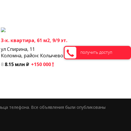
3-к. квартира, 61 м2, 9/9 эт.
ул Спирина, 11
получить доступ
Коломна, район: Колычево
8
8.15 млн
+150 000
p
льца телефона. Все объявления были опубликованы