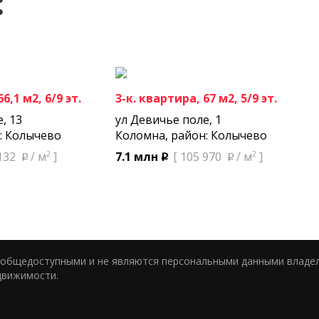
:
6,1 м2, 6/9 эт.
3-к. квартира, 67 м2, 5/9 эт.
, 13
ул Девичье поле, 1
: Колычево
Коломна, район: Колычево
2
2
132
/ м
]
7.1 млн
[ 105 970
/ м
]
p
p
p
я общедоступными и не являются персональными данными владе
движимости.