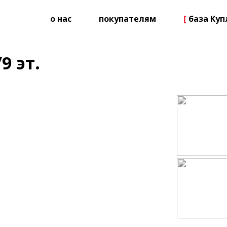
о нас
покупателям
[
база Ку
9 эт.