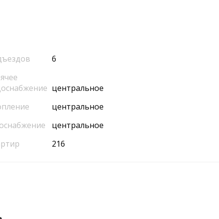
дъездов
6
ячее
доснабжение
центральное
опление
центральное
оснабжение
центральное
артир
216