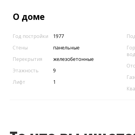
О доме
Год постройки
1977
По
Стены
панельные
Гор
во
Перекрытия
железобетонные
От
Этажность
9
Газ
Лифт
1
Кв