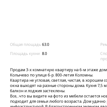
Общая площадь
63.0
Ре
Площадь кухни
8.0
Спо
пр
Продам 3-х комнатную квартиру на 6-м этаже до
Колычево по улице б-р. 800-летия Коломны.
Квартира не угловая, светлая, чистая, в хорошем 
окна выходят на разные стороны дома. Кухня 7,5 м2
балкон и лоджия застеклены.
Все, .что вы видите на фото из мебели остается 
подходит для семьи любого возраста. Дом удачно
инфраструктурой. В благоустроенном зеленом дво