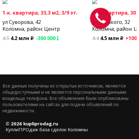
1-к. квартира, 33,3 м2, 3/9 эт.
1-к. квартира, 30 м
ул Суворова, 42
ул Горького, 32
Коломна, район: Центр
Коломна, район: Ц
4.5
4.2 млн
-300 000
4.4
4.5 млн
+100
p
p
Все данные получены из открытых источников, являются
общедоступными и не являются персональными данными
владельца телефона. Все объявления были опубликованы
пользователями на сайтах для подачи объявлений по
недвижимости.
© 2026
kupliprodag.ru
КуплиПРОдаж база сделок Коломны