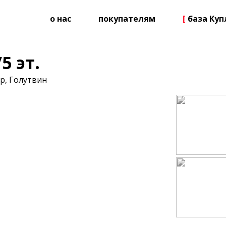
о нас
покупателям
[
база Ку
5 эт.
р, Голутвин