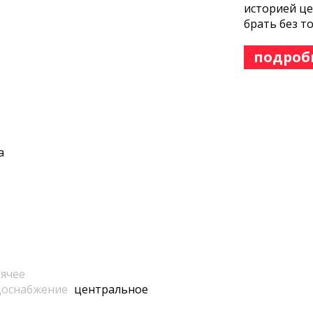
историей це
брать без т
подроб
а
ячее
доснабжение
центральное