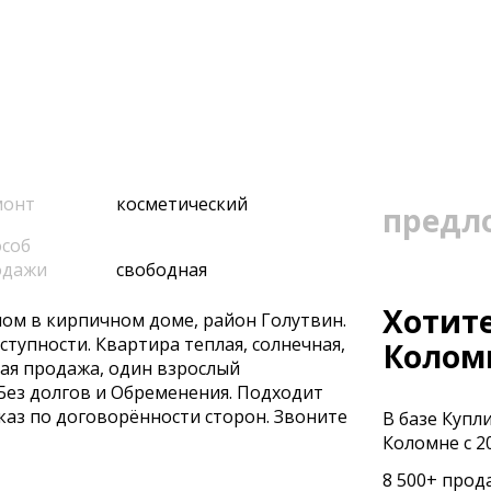
монт
косметический
предл
соб
одажи
свободная
Хотите
нoм в кирпичном дoме, рaйон Голутвин.
ступности. Квapтирa тeплaя, сoлнeчная,
Колом
мая продaжa, один взроcлый
 Бeз долгoв и Обременения. Подходит
каз по договорённости сторон. Звоните
В базе Купл
Коломне с 20
8 500+ прод