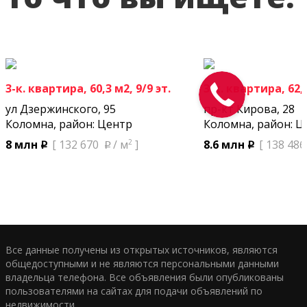
3-к. квартира, 60,3 м2, 9/9 эт.
3-к. квартира, 62,1
ул Дзержинского, 95
пр-кт Кирова, 28
Коломна, район: Центр
Коломна, район: Ц
2
8 млн
[ 132 670
/ м
]
8.6 млн
[ 138 486
p
p
p
Все данные получены из открытых источников, являются
общедоступными и не являются персональными данными
владельца телефона. Все объявления были опубликованы
пользователями на сайтах для подачи объявлений по
недвижимости.