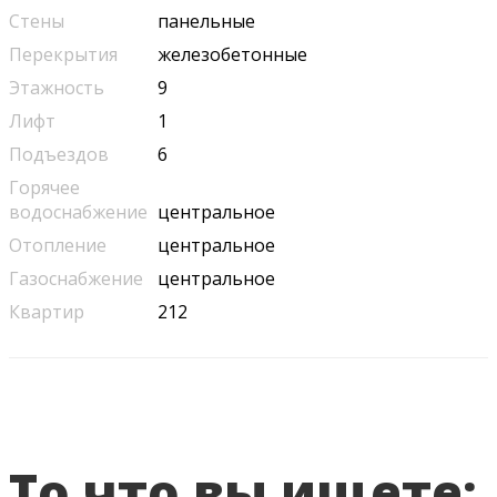
Стены
панельные
Перекрытия
железобетонные
Этажность
9
Лифт
1
Подъездов
6
Горячее
водоснабжение
центральное
Отопление
центральное
Газоснабжение
центральное
Квартир
212
То что вы ищете: