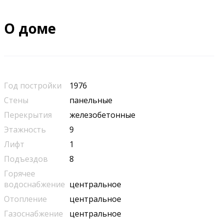
О доме
Год постройки
1976
Стены
панельные
Перекрытия
железобетонные
Этажность
9
Лифт
1
Подъездов
8
Горячее
водоснабжение
центральное
Отопление
центральное
Газоснабжение
центральное