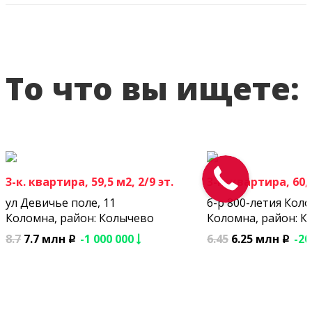
То что вы ищете:
3-к. квартира, 59,5 м2, 2/9 эт.
3-к. квартира, 60,4
ул Девичье поле, 11
б-р 800-летия Кол
Коломна, район: Колычево
Коломна, район: К
8.7
7.7 млн
-1 000 000
6.45
6.25 млн
-20
p
p