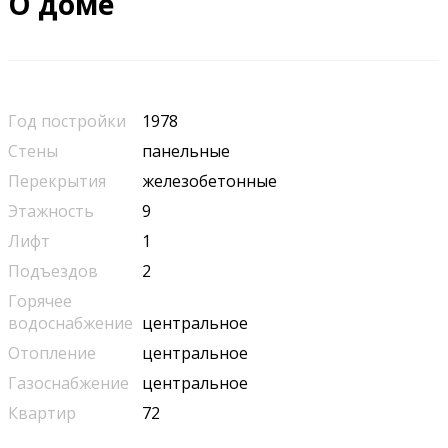
О доме
Год постройки
1978
Стены
панельные
Перекрытия
железобетонные
Этажность
9
Лифт
1
Подъездов
2
Горячее
водоснабжение
центральное
Отопление
центральное
Газоснабжение
центральное
Квартир
72