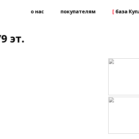
о нас
покупателям
[
база Ку
9 эт.