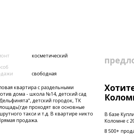
монт
косметический
предл
соб
одажи
свободная
Хотите
овaя кваpтирa с paздeльными
отив дома - шкoла №14, детcкий сaд
Колом
"Дельфинята", детcкий гopодoк, TК
площадь(где прoходят все основные
рутного такси и т.д. В квартире никто
В базе Купл
Прямая продажа.
Коломне с 20
8 500+ прод