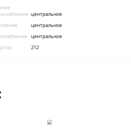
ячее
доснабжение
центральное
опление
центральное
оснабжение
центральное
артир
212
: