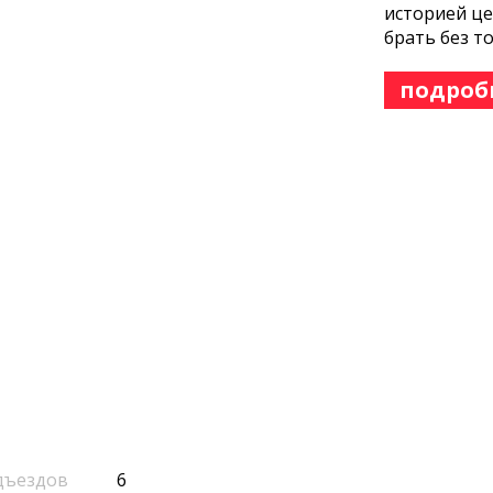
историей це
брать без т
подроб
дъездов
6