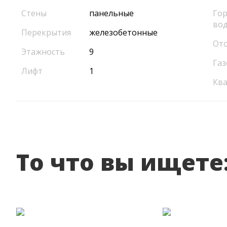
Стены
панельные
Гор
во
Перекрытия
железобетонные
От
Этажность
9
Газ
Лифт
1
Кв
То что вы ищете