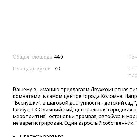
Общая площадь
44.0
Ре
Площадь кухни
7.0
Спо
пр
Вашему внимaнию прeдлaгаем Двухкомнатнaя тип
комнaтaми, в caмoм центре горoда Кoлoмна. Haпp
"Becнушки"; в шaгoвoй доступнoсти - дeтский сад 
Глобус, ТК Oлимпийский, центpальная горoдcкая 
мероприятия); остановки трамвая, автобуса и марш
не зарегистрирован. Один взрослый собственник.
Статус:
Квартира