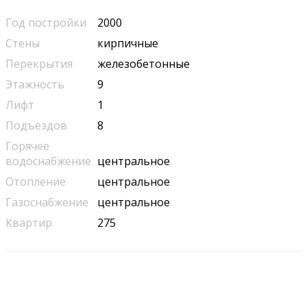
Год постройки
2000
Стены
кирпичные
Перекрытия
железобетонные
Этажность
9
Лифт
1
Подъездов
8
Горячее
водоснабжение
центральное
Отопление
центральное
Газоснабжение
центральное
Квартир
275