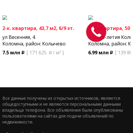
2-к. квартира, 43,7 м2, 6/9 эт.
2-к. квартира, 50 м
ул Весенняя, 4
б-р 800-летия Кол
Коломна, район: Колычево
Коломна, район: К
2
7.5 млн
[ 171 625
/ м
]
6.99 млн
[ 139 80
p
p
p
Все данные получены из открытых источников, являются
общедоступными и не являются персональными данными
владельца телефона. Все объявления были опубликованы
пользователями на сайтах для подачи объявлений по
недвижимости.