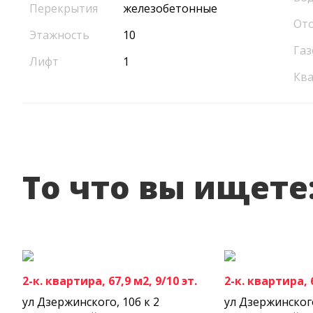
Перекрытия
железобетонные
От
Этажность
10
Газ
Лифт
1
Кв
То что вы ищете
2-к. квартира, 67,9 м2, 9/10 эт.
2-к. квартира, 6
ул Дзержинского, 10б к 2
ул Дзержинског