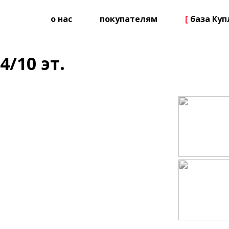
о нас
покупателям
[
база Ку
4/10 эт.