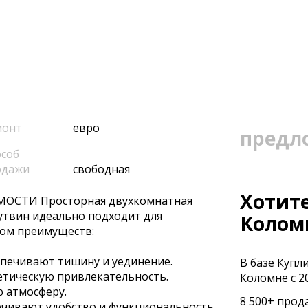
монт
евро
предл
соб
одажи
свободная
Хотите
СТИ Просторная двухкомнатная
утвин идеально подходит для
Колом
дом преимуществ:
спечивают тишину и уединение.
В базе Купл
етическую привлекательность.
Коломне с 20
 атмосферу.
8 500+ прод
печивают удобство и функциональность.