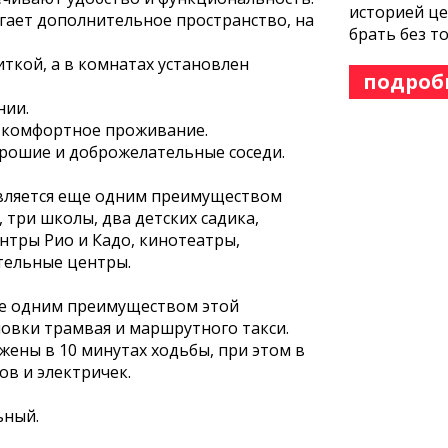
историей це
агает дополнительное пространство, на
брать без т
ткой, а в комнатах установлен
подроб
нии.
ет комфортное проживание.
орошие и доброжелательные соседи.
является еще одним преимуществом
 три школы, два детских садика,
нтры Рио и Кадо, кинотеатры,
ательные центры.
ще одним преимуществом этой
новки трамвая и маршрутного такси.
ены в 10 минутах ходьбы, при этом в
в и электричек.
ьный.