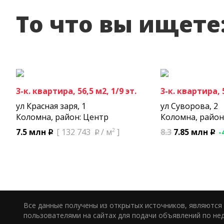
То что вы ищете
3-к. квартира, 56,5 м2, 1/9 эт.
3-к. квартира, 5
ул Красная заря, 1
ул Суворова, 2
Коломна, район: Центр
Коломна, район
2
8.3
7.85 млн
-
7.5 млн
[ 132 743
/ м
]
p
p
p
Все данные получены из открытых источников, являютс
пользователями на сайтах для подачи объявлений по не