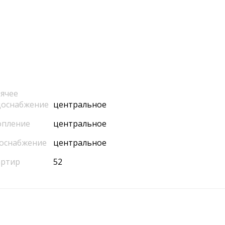
ячее
доснабжение
центральное
опление
центральное
оснабжение
центральное
артир
52