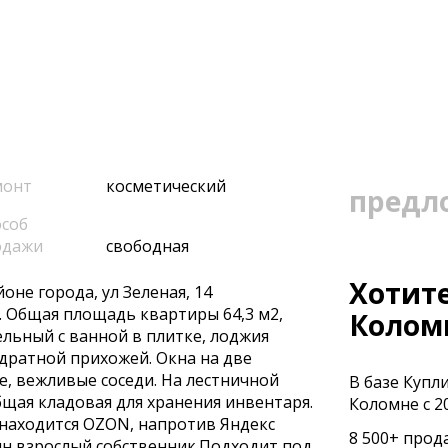
монт
косметический
предл
соб
одажи
свободная
Хотите
оне города, ул Зеленая, 14
. Общая площадь квартиры 64,3 м2,
Колом
ельный c ванной в плитке, лоджия
адратной прихожей. Окна на две
 вежливые соседи. На лестничной
В базе Купл
бщая кладовая для хранения инвентаря.
Коломне с 20
 находится ОZON, напротив Яндекс
8 500+ прод
дин взрослый собственник.Подходит под