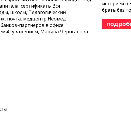
историей це
апитала, сертификаты.Вся
брать без т
сады, школы, Педагогический
нк, почта, медцентр Неомед
подроб
т банков-партнеров в офисе
ремяС уважением, Марина Чернышова.
ста