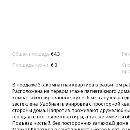
Общая площадь
64.3
Ре
Площадь кухни
6.0
Спо
пр
В продаже 3-х комнатная квартира в развитом рай
Расположена на первом этаже пятиэтажного дома
комнаты изолированные, кухня 6 м2, санузел разд
застеклена. Удобная планировка с просторной кв
стороны дома. Напротив проживают дружелюбные,
площадке всего две квартиры, а так же имеется о
Подъезд чистый, без посторонних запахов.В доме
Маркет.Квартира в собственности более 5 лет, о