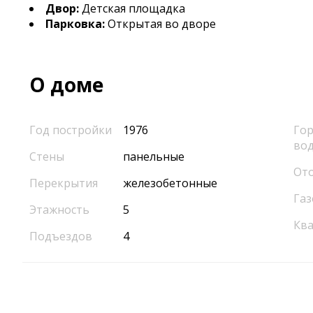
Двор:
Детская площадка
Парковка:
Открытая во дворе
О доме
Год постройки
1976
Гор
во
Стены
панельные
От
Перекрытия
железобетонные
Газ
Этажность
5
Кв
Подъездов
4