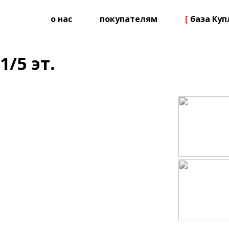
о нас
покупателям
[
база Ку
1/5 эт.