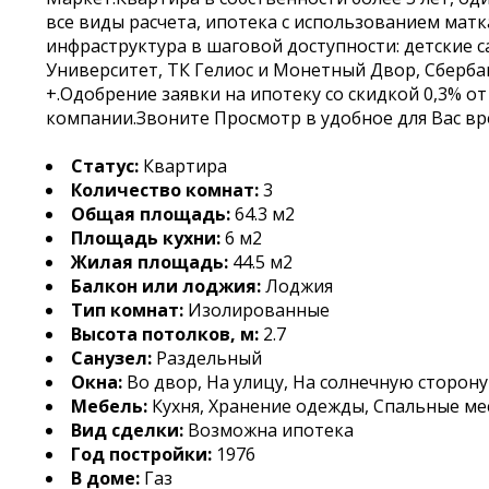
все виды расчета, ипотека с использованием матк
инфраструктура в шаговой доступности: детские 
Университет, ТК Гелиос и Монетный Двор, Сберба
+.Одобрение заявки на ипотеку cо скидкой 0,3% о
компании.Звоните Просмотр в удобное для Вас в
Статус:
Квартира
Количество комнат:
3
Общая площадь:
64.3 м2
Площадь кухни:
6 м2
Жилая площадь:
44.5 м2
Балкон или лоджия:
Лоджия
Тип комнат:
Изолированные
Высота потолков, м:
2.7
Санузел:
Раздельный
Окна:
Во двор, На улицу, На солнечную сторону
Мебель:
Кухня, Хранение одежды, Спальные ме
Вид сделки:
Возможна ипотека
Год постройки:
1976
В доме:
Газ