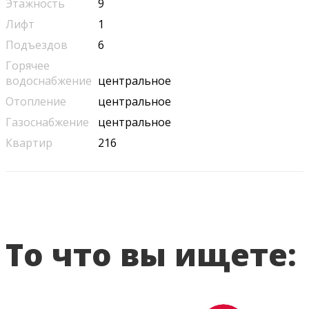
Этажность
9
Лифт
1
Подъездов
6
Горячее
водоснабжение
центральное
Отопление
центральное
Газоснабжение
центральное
Квартир
216
То что вы ищете: