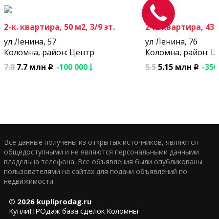
2-к. квартира, 50 м2, 3/9 эт.
2-к. квартира, 43 м
ул Ленина, 57
ул Ленина, 76
Коломна, район: Центр
Коломна, район: Ц
7.8
7.7 млн
-100 000
5.5
5.15 млн
-350
p
p
Все данные получены из открытых источников, являются
общедоступными и не являются персональными данными
владельца телефона. Все объявления были опубликованы
пользователями на сайтах для подачи объявлений по
недвижимости.
© 2026
kupliprodag.ru
КуплиПРОдаж база сделок Коломны