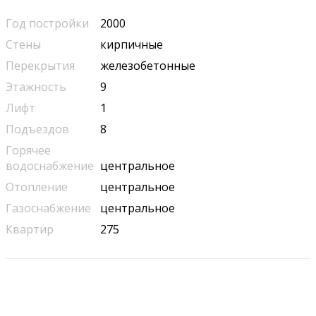
Год постройки
2000
Стены
кирпичные
Перекрытия
железобетонные
Этажность
9
Лифт
1
Подъездов
8
Горячее
водоснабжение
центральное
Отопление
центральное
Газоснабжение
центральное
Квартир
275