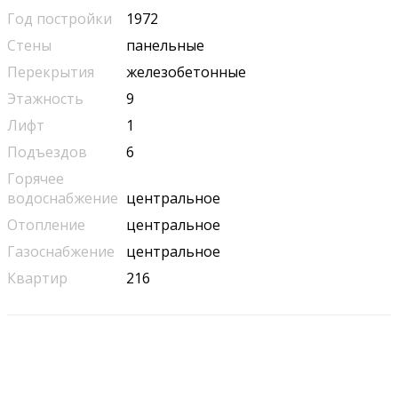
Год постройки
1972
Стены
панельные
Перекрытия
железобетонные
Этажность
9
Лифт
1
Подъездов
6
Горячее
водоснабжение
центральное
Отопление
центральное
Газоснабжение
центральное
Квартир
216