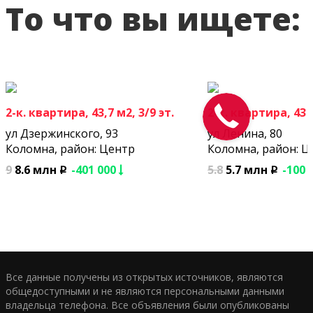
То что вы ищете:
2-к. квартира, 43,7 м2, 3/9 эт.
2-к. квартира, 43 м
ул Дзержинского, 93
ул Ленина, 80
Коломна, район: Центр
Коломна, район: Ц
9
8.6 млн
-401 000
5.8
5.7 млн
-100 
p
p
Все данные получены из открытых источников, являются
общедоступными и не являются персональными данными
владельца телефона. Все объявления были опубликованы