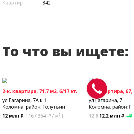
Квартир
342
То что вы ищете:
2-к. квартира, 71,7 м2, 6/17 эт.
2-к. квартира, 67,9
ул Гагарина, 7А к 1
ул Гагарина, 7
Коломна, район: Голутвин
Коломна, район: Г
2
12.6
12.2 млн
-40
12 млн
[ 167 364
/ м
]
p
p
p