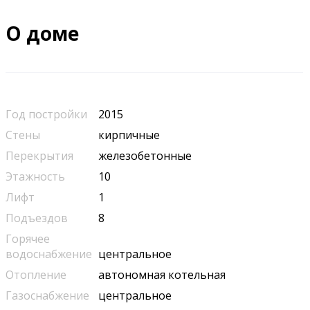
О доме
Год постройки
2015
Стены
кирпичные
Перекрытия
железобетонные
Этажность
10
Лифт
1
Подъездов
8
Горячее
водоснабжение
центральное
Отопление
автономная котельная
Газоснабжение
центральное