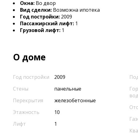
Окна:
Во двор
Вид сделки:
Возможна ипотека
Год постройки:
2009
Пассажирский лифт:
1
Грузовой лифт:
1
О доме
Год постройки
2009
По
Стены
панельные
Гор
во
Перекрытия
железобетонные
От
Этажность
10
Газ
Лифт
1
Кв