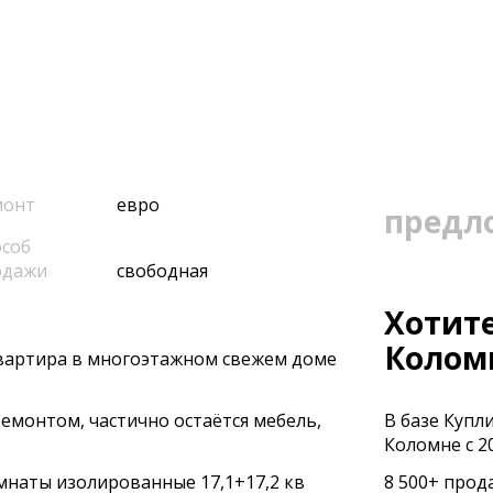
монт
евро
предл
соб
одажи
свободная
Хотите
Колом
вартира в многоэтажном свежем доме
емонтом, частично остаётся мебель,
В базе Купл
Коломне с 20
мнаты изолированные 17,1+17,2 кв
8 500+ прод