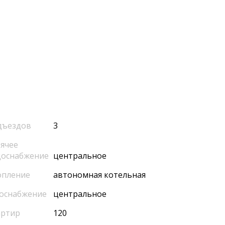
дъездов
3
ячее
доснабжение
центральное
опление
автономная котельная
оснабжение
центральное
артир
120