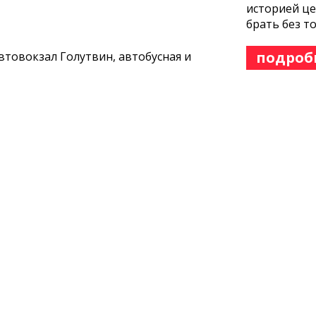
историей це
брать без т
подроб
автовокзал Голутвин, автобусная и