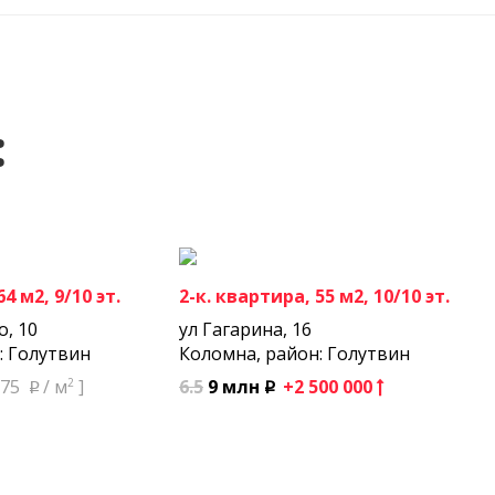
:
4 м2, 9/10 эт.
2-к. квартира, 55 м2, 10/10 эт.
о, 10
ул Гагарина, 16
: Голутвин
Коломна, район: Голутвин
2
6.5
9 млн
+2 500 000
875
/ м
]
p
p