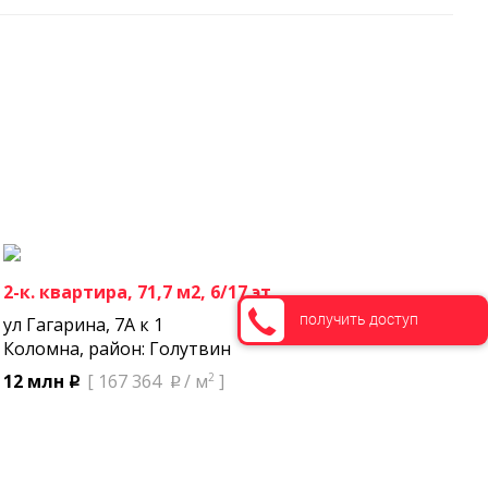
2-к. квартира, 71,7 м2, 6/17 эт.
получить доступ
ул Гагарина, 7А к 1
Коломна, район: Голутвин
2
12 млн
[ 167 364
/ м
]
p
p