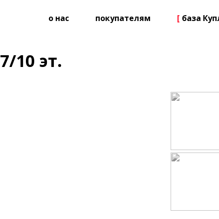
о нас
покупателям
[
база Ку
7/10 эт.