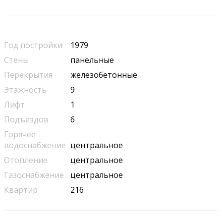
Год постройки
1979
Стены
панельные
Перекрытия
железобетонные
Этажность
9
Лифт
1
Подъездов
6
Горячее
водоснабжение
центральное
Отопление
центральное
Газоснабжение
центральное
Квартир
216