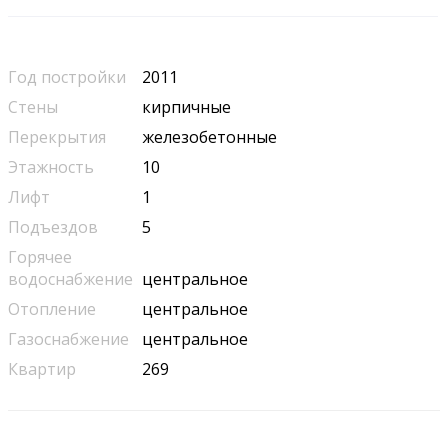
Год постройки
2011
Стены
кирпичные
Перекрытия
железобетонные
Этажность
10
Лифт
1
Подъездов
5
Горячее
водоснабжение
центральное
Отопление
центральное
Газоснабжение
центральное
Квартир
269