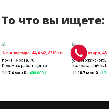
То что вы ищете:
1-к. квартира, 44,4 м2, 8/10 эт.
1-к. квартира, 48 м
пр-кт Кирова, 76
ул Дзержинского, 
Коломна, район: Центр
Коломна, район: Ц
7.8
7.4 млн
-400 000
12
10.7 млн
-1 3
p
p