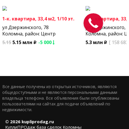
1-к. квартира, 33,4 м2, 1/10 эт.
1-к. квартира, 33,4
ул Дзержинского, 78
ул Дзержинского, 
Коломна, район: Центр
Коломна, район: Ц
5.15
5.15 млн
-5 000
5.3 млн
[ 158 683
p
p
Все данные получены из открытых источников, являются
общедоступными и не являются персональными данными
владельца телефона. Все объявления были опубликованы
пользователями на сайтах для подачи объявлений по
недвижимости.
© 2026
kupliprodag.ru
КуплиПРОдаж база сделок Коломны